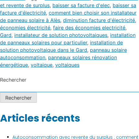
et revente de surplus
,
baisser sa facture d'elec
,
baisser sa
facture d'électricité
,
comment bien choisir son installateur
de panneau solaire à Alès
,
diminution facture d'électricité
,
économies électricité
,
faire des économies electricité
,
Gard
,
installateur de solution photovoltaiques
,
installation
de panneaux solaires pour particulier
,
installation de
solution photovoltaique dans le Gard
,
panneau solaire
autoconsommation
,
panneaux solaires rénovation
énergétique
,
voltaique
,
voltaiques
Rechercher
Rechercher
Articles récents
Autoconsommation avec revente du surplus : comment