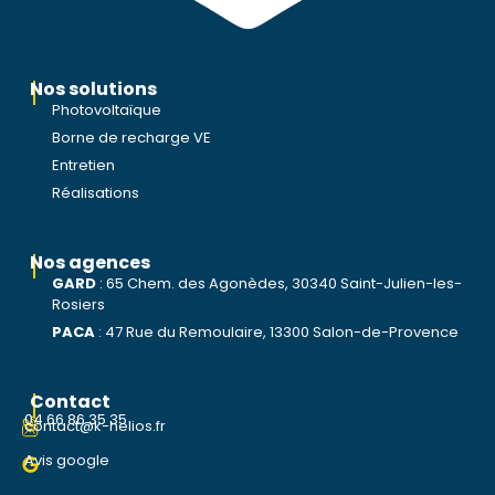
Nos solutions
Photovoltaïque
Borne de recharge VE
Entretien
Réalisations
Nos agences
GARD
:
65 Chem. des Agonèdes, 30340 Saint-Julien-les-
Rosiers
PACA
:
47 Rue du Remoulaire, 13300 Salon-de-Provence
Contact
04 66 86 35 35
contact@k-helios.fr
Avis google