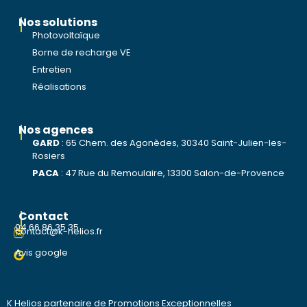
Nos solutions
Photovoltaïque
Borne de recharge VE
Entretien
Réalisations
Nos agences
GARD
:
65 Chem. des Agonèdes, 30340 Saint-Julien-les-
Rosiers
PACA
:
47 Rue du Remoulaire, 13300 Salon-de-Provence
Contact
04 66 86 35 35
contact@k-helios.fr
Avis google
K Helios partenaire de Promotions Exceptionnelles