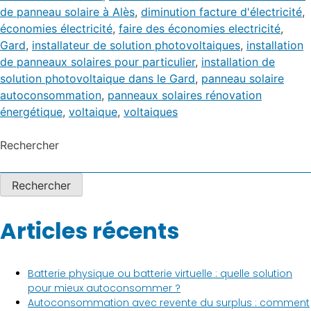
de panneau solaire à Alès
,
diminution facture d'électricité
,
économies électricité
,
faire des économies electricité
,
Gard
,
installateur de solution photovoltaiques
,
installation
de panneaux solaires pour particulier
,
installation de
solution photovoltaique dans le Gard
,
panneau solaire
autoconsommation
,
panneaux solaires rénovation
énergétique
,
voltaique
,
voltaiques
Rechercher
Rechercher
Articles récents
Batterie physique ou batterie virtuelle : quelle solution
pour mieux autoconsommer ?
Autoconsommation avec revente du surplus : comment