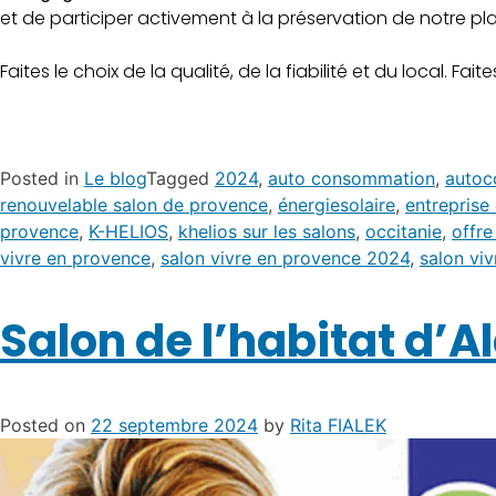
et de participer activement à la préservation de notre pl
Faites le choix de la qualité, de la fiabilité et du local. Fa
Posted in
Le blog
Tagged
2024
,
auto consommation
,
autoc
renouvelable salon de provence
,
énergiesolaire
,
entreprise
provence
,
K-HELIOS
,
khelios sur les salons
,
occitanie
,
offre
vivre en provence
,
salon vivre en provence 2024
,
salon vi
Salon de l’habitat d’A
Posted on
22 septembre 2024
by
Rita FIALEK