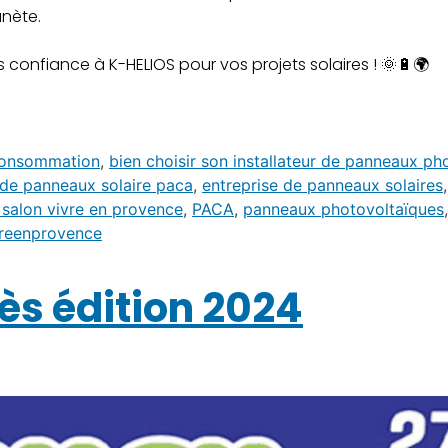
anète.
ites confiance à K-HELIOS pour vos projets solaires ! 🌞🔋🌍
onsommation
,
bien choisir son installateur de panneaux ph
 de panneaux solaire paca
,
entreprise de panneaux solaires
 salon vivre en provence
,
PACA
,
panneaux photovoltaïques
vreenprovence
lès édition 2024