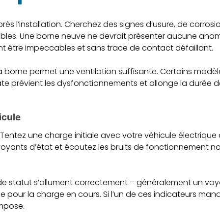
près l’installation. Cherchez des signes d’usure, de corro
les. Une borne neuve ne devrait présenter aucune anomalie
nt être impeccables et sans trace de contact défaillant.
a borne permet une ventilation suffisante. Certains modèl
te prévient les dysfonctionnements et allonge la durée d
icule
n. Tentez une charge initiale avec votre véhicule électriqu
oyants d’état et écoutez les bruits de fonctionnement n
de statut s’allument correctement – généralement un voyan
me pour la charge en cours. Si l’un de ces indicateurs ma
impose.