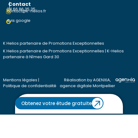
Contact
04 66 86 35 35
contact@k-helios.fr
Avis google
K Helios partenaire de Promotions Exceptionnelles
K Helios partenaire de Promotions Exceptionnelles
|
K-Helios
partenaire à Nîmes Gard 30
Mentions légales
|
Réalisation by AGENXIA,
Politique de confidentialité
agence digitale Montpellier
Obtenez votre étude gratuite