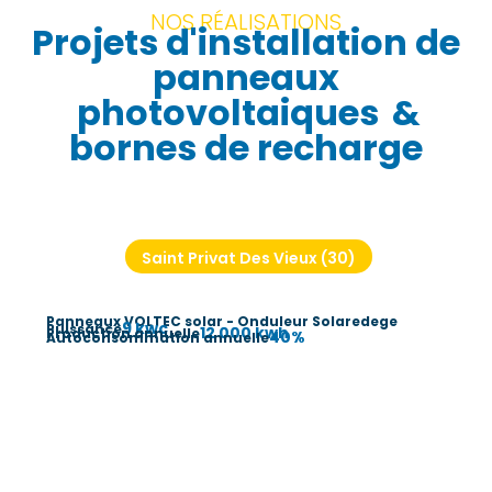
NOS RÉALISATIONS
Projets d'installation de
panneaux
photovoltaiques
&
bornes de recharge
Saint Privat Des Vieux (30)
Panneaux VOLTEC solar - Onduleur Solaredege
9 kwc
Puissance
12 000 kwh
Production annuelle
40%
Autoconsommation annuelle