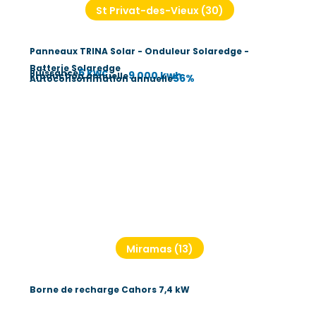
St Privat-des-Vieux (30)
Panneaux TRINA Solar - Onduleur Solaredge -
Batterie Solaredge
6 kwc
Puissance
9 000 kwh
Production annuelle
56%
Autoconsommation annuelle
Miramas (13)
Borne de recharge Cahors 7,4 kW