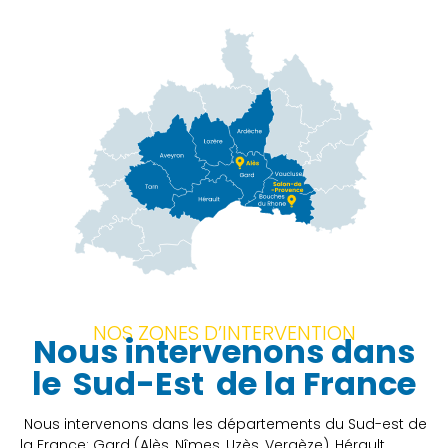
NOS ZONES D’INTERVENTION
Nous intervenons dans
le
Sud-Est
de la France
Nous intervenons dans les départements du Sud-est de
la France: Gard (Alès, Nîmes, Uzès, Vergèze), Hérault