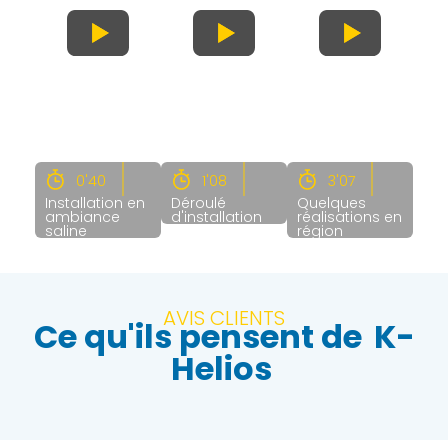
0'40
1'08
3'07
Installation en
Déroulé
Quelques
ambiance
d'installation
réalisations en
saline
région
AVIS CLIENTS
Ce qu'ils pensent de
K-
Helios