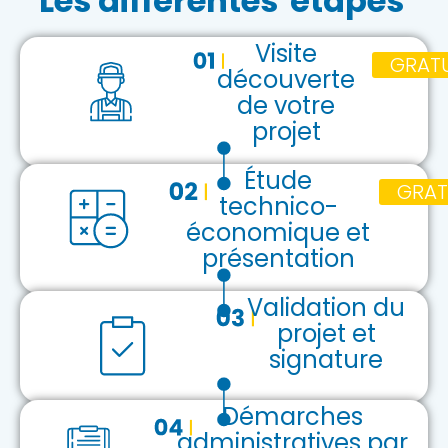
Les différentes
étapes
Visite
GRATU
découverte
de votre
projet
Étude
GRAT
technico-
économique et
présentation
Validation du
projet et
signature
Démarches
administratives par