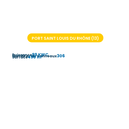
PORT SAINT LOUIS DU RHÔNE (13)
99 KWC
Puissance
306
Nombres de panneaux
490 m²
Surface