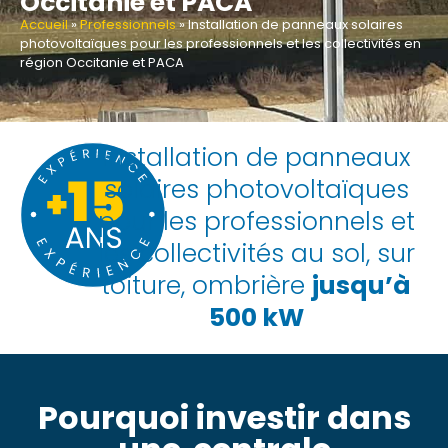
Occitanie et PACA
Accueil
»
Professionnels
»
Installation de panneaux solaires
photovoltaïques pour les professionnels et les collectivités en
région Occitanie et PACA
Installation de panneaux
solaires photovoltaïques
pour les professionnels et
les collectivités au sol, sur
toiture, ombrière
jusqu’à
500 kW
Pourquoi investir dans