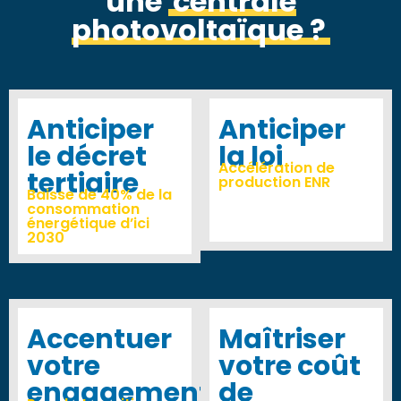
une
centrale
photovoltaïque ?
Anticiper
Anticiper
le décret
la loi
Accélération de
tertiaire
production ENR
Baisse de 40% de la
consommation
énergétique d’ici
2030
Accentuer
Maîtriser
votre
votre coût
engagement
de