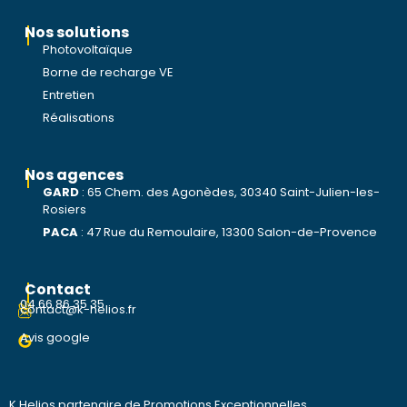
Nos solutions
Photovoltaïque
Borne de recharge VE
Entretien
Réalisations
Nos agences
GARD
:
65 Chem. des Agonèdes, 30340 Saint-Julien-les-
Rosiers
PACA
:
47 Rue du Remoulaire, 13300 Salon-de-Provence
Contact
04 66 86 35 35
contact@k-helios.fr
Avis google
K Helios partenaire de Promotions Exceptionnelles