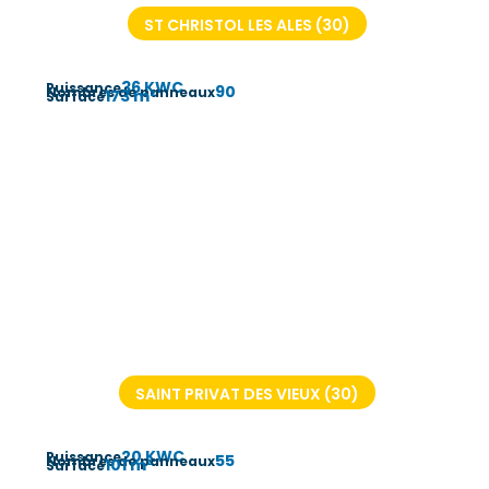
ST CHRISTOL LES ALES (30)
36 KWC
Puissance
90
Nombres de panneaux
173 m²
Surface
SAINT PRIVAT DES VIEUX (30)
20 KWC
Puissance
55
Nombres de panneaux
101 m²
Surface