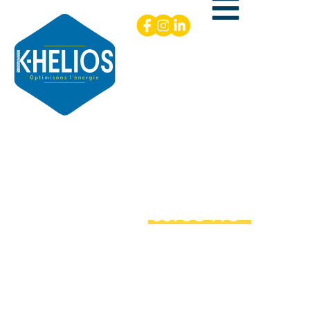
Prix d’une installation
photovoltaïque
à partir de
5575€ TTC*
Vous aimeriez installer des panneaux , vous avez reçu
trois devis et maintenant il faut choisir !
Chez K-HELIOS nous défendons la notion du juste prix qui
assure la durabilité, la fiabilité et la rentabilité de
l’installation photovoltaïque, tout en soutenant les