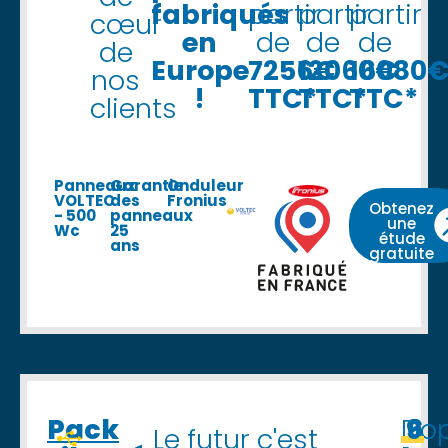
fabriqués
partir
partir
partir
cœur
en
de
de
de
de
Europe
7256€
12060€
16080
nos
!
TTC*
TTC*
TTC*
clients
Panneaux
Garantie
Onduleur
VOLTEC
des
Fronius
Obtenez
- 500
panneaux
une
Wc
25
étude
ans
gratuite
Pack
Do
6
9
Le futur c'est