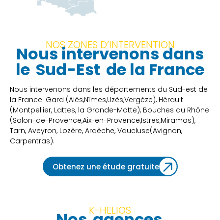
NOS ZONES D’INTERVENTION
Nous intervenons dans
le
Sud-Est
de la France
Nous intervenons dans les départements du Sud-est de
la France: Gard (Alès,Nîmes,Uzès,Vergèze), Hérault
(Montpellier, Lattes, la Grande-Motte), Bouches du Rhône
(Salon-de-Provence,Aix-en-Provence,Istres,Miramas),
Tarn, Aveyron, Lozère, Ardèche, Vaucluse(Avignon,
Carpentras).
Obtenez une étude gratuite
K-HELIOS
Nos
agences