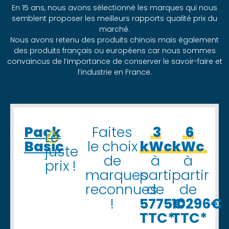
En 15 ans, nous avons sélectionné les marques qui nous
semblent proposer les meilleurs rapports qualité prix du
marché.
Nous avons retenu des produits chinois mais également
des produits français ou européens car nous sommes
convaincus de l’importance de conserver le savoir-faire et
l’industrie en France.
Pack
Faites
3
6
Le
Basic
le choix
kWc
kWc
juste
de
à
à
prix !
marques
partir
partir
reconnues
de
de
!
5775€
10296€
TTC*
TTC*