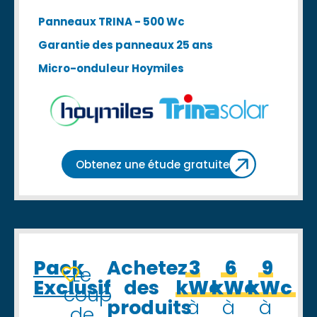
Panneaux TRINA - 500 Wc
Garantie des panneaux 25 ans
Micro-onduleur Hoymiles
Obtenez une étude gratuite
Pack
Achetez
3
6
9
Le
Exclusif
des
kWc
kWc
kWc
coup
produits
à
à
à
de