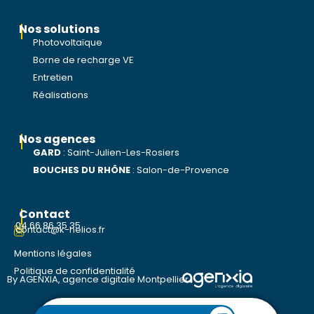
Nos solutions
Photovoltaïque
Borne de recharge VE
Entretien
Réalisations
Nos agences
GARD
: Saint-Julien-Les-Rosiers
BOUCHES DU RHÔNE
: Salon-de-Provence
Contact
04 66 86 35 35
contact@k-helios.fr
Mentions légales
Politique de confidentialité
By AGENXIA,
agence digitale Montpellier