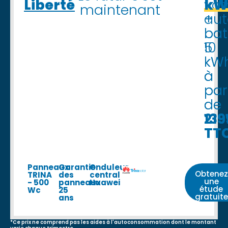
Liberté
vot
kW
kW
maintenant
au
+
+
!
bat
bat
5
10
kW
kW
à
à
par
par
de
de
13
219
TT
TT
Panneaux
Garantie
Onduleur
Obtenez
TRINA
des
central
une
- 500
panneaux
Huawei
étude
Wc
25
gratuite
ans
*Ce prix ne comprend pas les aides à l'autoconsommation dont le montant