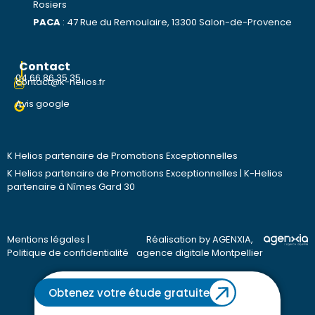
Rosiers
PACA
:
47 Rue du Remoulaire, 13300 Salon-de-Provence
Contact
04 66 86 35 35
contact@k-helios.fr
Avis google
K Helios partenaire de Promotions Exceptionnelles
K Helios partenaire de Promotions Exceptionnelles
|
K-Helios
partenaire à Nîmes Gard 30
Mentions légales
|
Réalisation by AGENXIA,
Politique de confidentialité
agence digitale Montpellier
Obtenez votre étude gratuite