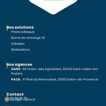
Nos solutions
Photovoltaïque
Borne de recharge VE
Entretien
Réalisations
Nos agences
GARD
:
65 Chem. des Agonèdes, 30340 Saint-Julien-les-
Rosiers
PACA
:
47 Rue du Remoulaire, 13300 Salon-de-Provence
Contact
04 66 86 35 35
contact@k-helios.fr