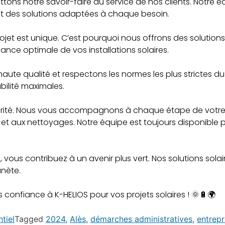
tons notre savoir-faire au service de nos clients. Notre é
sant des solutions adaptées à chaque besoin.
et est unique. C’est pourquoi nous offrons des solution
ance optimale de vos installations solaires.
ute qualité et respectons les normes les plus strictes du 
bilité maximales.
iorité. Nous vous accompagnons à chaque étape de votre pr
et aux nettoyages. Notre équipe est toujours disponible 
, vous contribuez à un avenir plus vert. Nos solutions so
anète.
ites confiance à K-HELIOS pour vos projets solaires ! 🌞🔋🌍
tiel
Tagged
2024
,
Alès
,
démarches administratives
,
entrepr