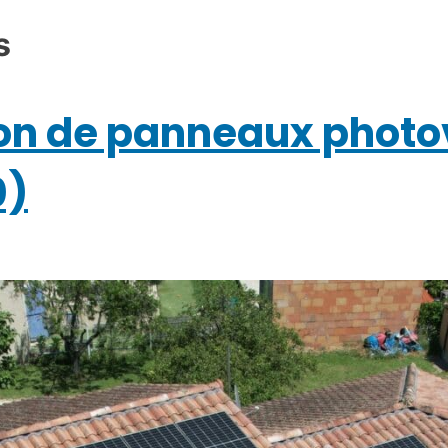
s
ation de panneaux phot
0)