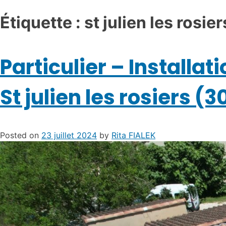
Étiquette :
st julien les rosier
Particulier – Install
St julien les rosiers (3
Posted on
23 juillet 2024
by
Rita FIALEK