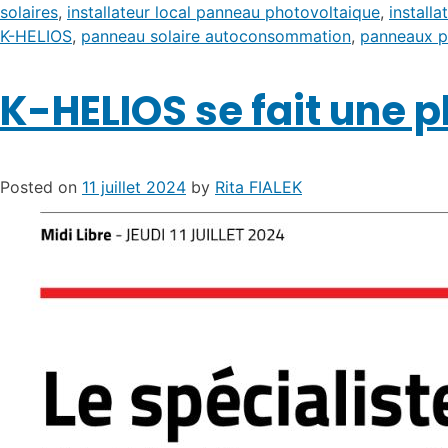
solaires
,
installateur local panneau photovoltaique
,
installa
K-HELIOS
,
panneau solaire autoconsommation
,
panneaux p
K-HELIOS se fait une p
Posted on
11 juillet 2024
by
Rita FIALEK