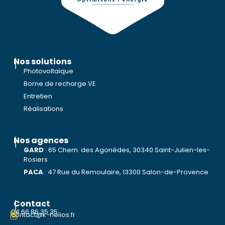
Nos solutions
Photovoltaïque
Borne de recharge VE
Entretien
Réalisations
Nos agences
GARD
:
65 Chem. des Agonèdes, 30340 Saint-Julien-les-
Rosiers
PACA
:
47 Rue du Remoulaire, 13300 Salon-de-Provence
Contact
04 66 86 35 35
contact@k-helios.fr