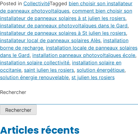
Posted in
Collectivité
Tagged
bien choisir son installateur
de panneaux photovoltaïques
,
comment bien choisir son
installateur de panneaux solaires à st julien les rosiers
,
installateur de panneaux photovoltaïques dans le Gard
,
installateur de panneaux solaires à St julien les rosiers
,
installateur local de panneaux solaires Alès
,
installation
borne de recharge
,
installation locale de panneaux solaires
dans le Gard
,
installation panneaux photovoltaïques école
,
installation solaire collectivité
,
installation solaire en
occitanie
,
saint julien les rosiers
,
solution énergétique
,
solution énergie renouvelable
,
st julien les rosiers
Rechercher
Rechercher
Articles récents