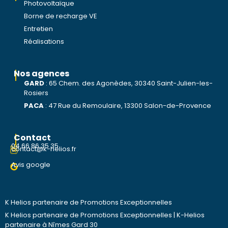
Photovoltaïque
Borne de recharge VE
Entretien
Réalisations
Nos agences
GARD
:
65 Chem. des Agonèdes, 30340 Saint-Julien-les-
Rosiers
PACA
:
47 Rue du Remoulaire, 13300 Salon-de-Provence
Contact
04 66 86 35 35
contact@k-helios.fr
Avis google
K Helios partenaire de Promotions Exceptionnelles
K Helios partenaire de Promotions Exceptionnelles
|
K-Helios
partenaire à Nîmes Gard 30