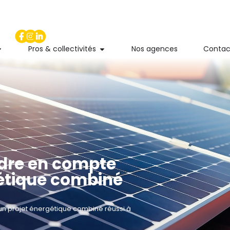
Pros & collectivités
Nos agences
Contac
dre en compte
gétique combiné
n projet énergétique combiné réussi à