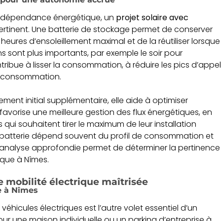
 indépendance énergétique, un
projet solaire avec
rtinent. Une batterie de stockage permet de conserver
 heures d’ensoleillement maximal et de la réutiliser lorsque
ns sont plus importants, par exemple le soir pour
tribue à lisser la consommation, à réduire les pics d’appel
utoconsommation.
ement initial supplémentaire, elle aide à optimiser
lle favorise une meilleure gestion des flux énergétiques, en
es qui souhaitent tirer le maximum de leur installation
e batterie dépend souvent du profil de consommation et
 analyse approfondie permet de déterminer la pertinence
ique à Nîmes.
e mobilité électrique maîtrisée
ge à Nîmes
éhicules électriques est l’autre volet essentiel d’un
ur une maison individuelle ou un parking d’entreprise à