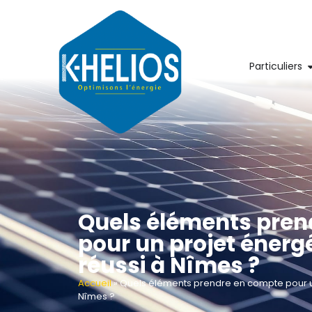
Particuliers
Quels éléments pren
pour un projet éner
réussi à Nîmes ?
Accueil
»
Quels éléments prendre en compte pour u
Nîmes ?