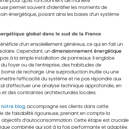
e pour qu’ils fonctionnent de manière
use permet souvent d’identifier les moments de
oin énergétique, posant ainsi les bases d’un système
rgétique global dans le sud de la France
bénéficie d’un ensoleillement généreux, ce qui en fait un
e solaire. Cependant, un
dimensionnement énergétique
 pas à la simple installation de panneaux. Il englobe
 du foyer ou de l’entreprise, des habitudes de
 borne de recharge. Une surproduction inutile ou une
ttre l’efficacité du système et ne pas répondre aux
tal d’effectuer une analyse technique approfondie, en
et des contraintes architecturales locales.
r
notre blog
, accompagne ses clients dans cette
 de faisabilité rigoureuse, prenant en compte la
s objectifs d’autoconsommation. Cette étape est cruciale
ïque combinée qui soit à la fois performante et adaptée.