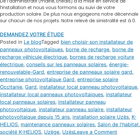
De l’administratif (mairie, Enedis) à la mise en service de
l’installation et nous vous formons au suivi de votre
production solaire. De plus nous engageons notre décennale
sur chacun de nos projets. Notre relevé de sinistralité est à 0.
DEMANDEZ VOTRE ÉTUDE
Posted in
Le blog
Tagged
bien choisir son installateur de
panneaux photovoltaïques
,
borne de recharge
,
borne de
recharge véhicule électrique
,
bornes de recharge voiture
électrique
,
conseils sur les panneaux solaires
,
énergie-
renouvelable-Gard
,
entreprise de panneaux solaire gard
,
entreprise photovoltaïque Gard
,
entreprise solaire
Occitanie
,
Gard
,
installateur local panneau photovoltaique
,
installateur local panneaux photovoltaiques
,
installateur
local panneaux solaires
,
installateur panneau
photovoltaique
,
installateur panneau solaire
,
installateur
photovoltaique depuis 15 ans
,
installation solaire Uzès
,
K-
HELIOS
,
maintenance panneaux solaires
,
Salon de l'habitat
,
société K-HELIOS
,
Uzège
,
Uzès
Leave a Comment