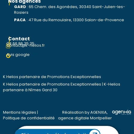
Nos agences
GARD
:
65 Chem. des Agonèdes, 30340 Saint-Julien-les-
Rosiers
PACA
:
47 Rue du Remoulaire, 13300 Salon-de-Provence
Contact
04 66 86 35 35
contact@k-helios.fr
Avis google
K Helios partenaire de Promotions Exceptionnelles
K Helios partenaire de Promotions Exceptionnelles
|
K-Helios
partenaire à Nîmes Gard 30
Mentions légales
|
Réalisation by AGENXIA,
Politique de confidentialité
agence digitale Montpellier