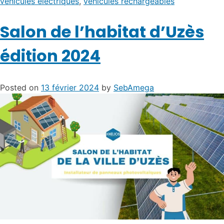
véhicules électriques
,
véhicules rechargeables
Salon de l’habitat d’Uzès
édition 2024
Posted on
13 février 2024
by
SebAmega