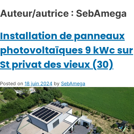
Auteur/autrice :
SebAmega
Installation de panneaux
photovoltaïques 9 kWc sur
St privat des vieux (30)
Posted on
18 juin 2024
by
SebAmega