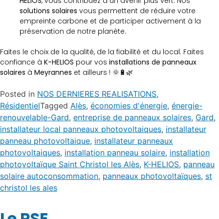
HELIOS
, vous contribuez à un avenir plus vert. Nos
solutions solaires
vous permettent de réduire votre
empreinte carbone et de participer activement à la
préservation de notre planète.
Faites le choix de la qualité, de la fiabilité et du local. Faites
confiance à
K-HELIOS
pour vos
installations de panneaux
solaires
à
Meyrannes
et ailleurs ! 🌞🔋🌿
Posted in
NOS DERNIERES REALISATIONS
,
Résidentiel
Tagged
Alès
,
économies d'énergie
,
énergie-
renouvelable-Gard
,
entreprise de panneaux solaires
,
Gard
,
installateur local panneaux photovoltaiques
,
installateur
panneau photovoltaique
,
installateur panneaux
photovoltaiques
,
installation panneau solaire
,
installation
photovoltaïque Saint Christol les Alès
,
K-HELIOS
,
panneau
solaire autoconsommation
,
panneaux photovoltaïques
,
st
christol les ales
Le RSE