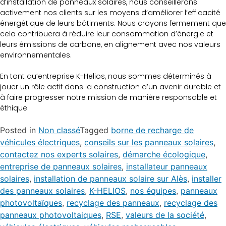
d’installation de panneaux solaires, nous conseillerons
activement nos clients sur les moyens d’améliorer l’efficacité
énergétique de leurs bâtiments. Nous croyons fermement que
cela contribuera à réduire leur consommation d’énergie et
leurs émissions de carbone, en alignement avec nos valeurs
environnementales.
En tant qu’entreprise K-Helios, nous sommes déterminés à
jouer un rôle actif dans la construction d’un avenir durable et
à faire progresser notre mission de manière responsable et
éthique.
Posted in
Non classé
Tagged
borne de recharge de
véhicules électriques
,
conseils sur les panneaux solaires
,
contactez nos experts solaires
,
démarche écologique
,
entreprise de panneaux solaires
,
installateur panneaux
solaires
,
installation de panneaux solaire sur Alès
,
installer
des panneaux solaires
,
K-HELIOS
,
nos équipes
,
panneaux
photovoltaïques
,
recyclage des panneaux
,
recyclage des
panneaux photovoltaiques
,
RSE
,
valeurs de la société
,