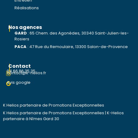
Entretien
Réalisations
Nos agences
GARD
:
65 Chem. des Agonèdes, 30340 Saint-Julien-les-
Rosiers
PACA
:
47 Rue du Remoulaire, 13300 Salon-de-Provence
Contact
04 66 86 35 35
contact@k-helios.fr
Avis google
K Helios partenaire de Promotions Exceptionnelles
K Helios partenaire de Promotions Exceptionnelles
|
K-Helios
partenaire à Nîmes Gard 30