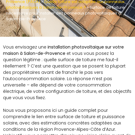
Provence (PACA)
»
Quelle toiture est adaptée aux panneaux
photovoltaïques à Salon-de-Provence ?
»
Surface de toiture
nécessaire pour installer des panneaux photovoltaïques à
Salon-de-Provence
Vous envisagez une
installation photovoltaïque sur votre
maison à Salon-de-Provence
et vous vous posez la
question légitime : quelle surface de toiture me faut-il
réellement ? C’est une question que se posent la plupart
des propriétaires avant de franchir le pas vers
l’autoconsommation solaire. La réponse n’est pas
universelle – elle dépend de votre consommation
électrique, de votre configuration de toiture, et des objectifs
que vous vous fixez.
Nous vous proposons ici un guide complet pour
comprendre le lien entre surface de toiture et puissance
solaire, avec des estimations concrètes adaptées aux
conditions de la région Provence-Alpes-Côte d’Azur.