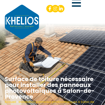
Surface de toiture nécessaire
pour installer des panneaux
photovoltaïques à Salon-de-
Provence
Accueil
»
Installation panneaux photovoltaiques à Salon de