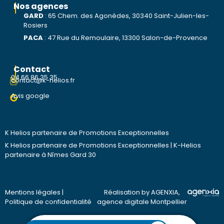
Nos agences
GARD
:
65 Chem. des Agonèdes, 30340 Saint-Julien-les-
Rosiers
PACA
:
47 Rue du Remoulaire, 13300 Salon-de-Provence
Contact
04 66 86 35 35
contact@k-helios.fr
Avis google
K Helios partenaire de Promotions Exceptionnelles
K Helios partenaire de Promotions Exceptionnelles
|
K-Helios
partenaire à Nîmes Gard 30
Mentions légales
|
Réalisation by AGENXIA,
Politique de confidentialité
agence digitale Montpellier